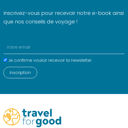
o
d
g
Inscrivez-vous pour recevoir notre e-book ainsi
o
i
r
que nos conseils de voyage !
k
n
a
m
Email
Name
Je confirme vouloir recevoir la newsletter
Inscription