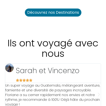
Découvrez nos Destinations
Ils ont voyagé avec
nous
Sarah et Vincenzo





Un super voyage au Guatemala, mélangeant aventure,
J
t
farniente et une diversité de paysages incroyable.
T
Floriane a su cerner rapidement nos envies et notre
N
rythme, je recommande à 100% ! Déjà hâte du prochain
é
voyage !
s