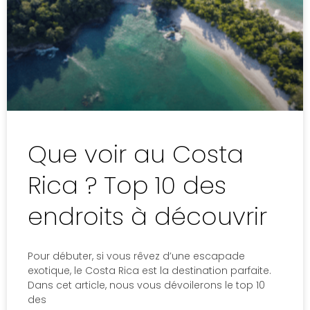
g
g
g
g
g
g
e
e
e
e
e
e
Que voir au Costa
Rica ? Top 10 des
endroits à découvrir
Pour débuter, si vous rêvez d’une escapade
exotique, le Costa Rica est la destination parfaite.
Dans cet article, nous vous dévoilerons le top 10
des