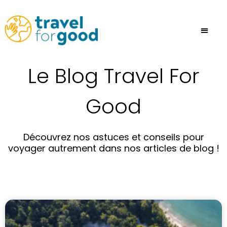
Aller
au
contenu
Le Blog Travel For
Good
Découvrez nos astuces et conseils pour
voyager autrement dans nos articles de blog !
P
P
P
P
P
P
a
a
a
a
a
a