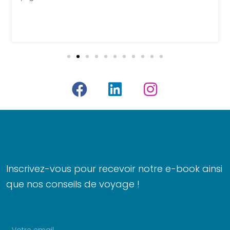
n
F
L
I
a
i
n
c
n
s
e
k
t
b
e
a
o
d
g
Inscrivez-vous pour recevoir notre e-book ainsi
o
i
r
que nos conseils de voyage !
k
n
a
m
Email