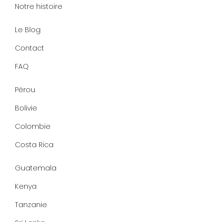
n
a
k
s
Notre histoire
m
-
t
f
Le Blog
Contact
FAQ
Pérou
Bolivie
Colombie
Costa Rica
Guatemala
Kenya
Tanzanie