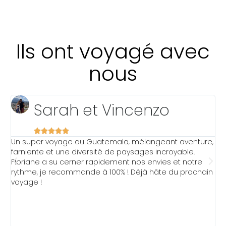
e
k
t
b
e
a
o
d
g
Ils ont voyagé avec
o
i
r
nous
k
n
a
m
Sarah et Vincenzo





Un super voyage au Guatemala, mélangeant aventure,
J
t
farniente et une diversité de paysages incroyable.
T
Floriane a su cerner rapidement nos envies et notre
N
rythme, je recommande à 100% ! Déjà hâte du prochain
é
voyage !
s
n