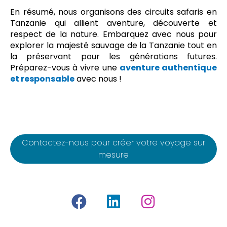
En résumé, nous organisons des circuits safaris en
Tanzanie qui allient aventure, découverte et
respect de la nature. Embarquez avec nous pour
explorer la majesté sauvage de la Tanzanie tout en
la préservant pour les générations futures.
Préparez-vous à vivre une
aventure authentique
et responsable
avec nous !
Contactez-nous pour créer votre voyage sur
mesure
F
L
I
a
i
n
c
n
s