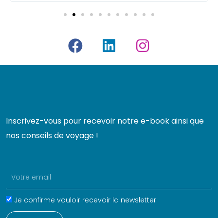
F
L
I
a
i
n
c
n
s
e
k
t
b
e
a
o
d
g
Inscrivez-vous pour recevoir notre e-book ainsi que
o
i
r
nos conseils de voyage !
k
n
a
m
Email
Name
Je confirme vouloir recevoir la newsletter