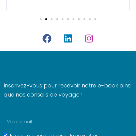
F
L
I
a
i
n
c
n
s
e
k
t
b
e
a
o
d
g
Inscrivez-vous pour recevoir notre e-book ainsi
o
i
r
que nos conseils de voyage !
k
n
a
m
Email
Name
Je confirme vouloir recevoir la newsletter