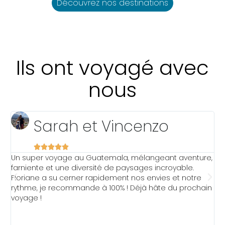
e
Découvrez nos destinations
Ils ont voyagé avec
nous
Sarah et Vincenzo





Un super voyage au Guatemala, mélangeant aventure,
J
t
farniente et une diversité de paysages incroyable.
T
Floriane a su cerner rapidement nos envies et notre
N
rythme, je recommande à 100% ! Déjà hâte du prochain
é
voyage !
s
n