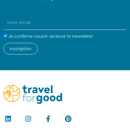
k
n
a
m
Email
Name
Je confirme vouloir recevoir la newsletter
Inscription
L
I
F
P
i
n
a
i
n
s
c
n