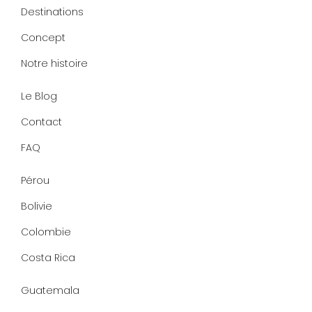
k
t
e
t
Destinations
e
a
b
e
d
g
o
r
Concept
i
r
o
e
n
a
k
s
Notre histoire
m
-
t
f
Le Blog
Contact
FAQ
Pérou
Bolivie
Colombie
Costa Rica
Guatemala